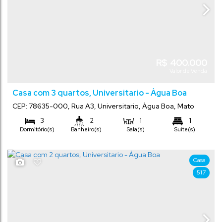
R$
400.000
Valor de Venda
Casa com 3 quartos, Universitario - Água Boa
CEP: 78635-000
,
Rua A3
,
Universitario
,
Água Boa
,
Mato
Grosso
,
Brasil
3
2
1
1
Dormitório(s)
Banheiro(s)
Sala(s)
Suíte(s)
2
150
m²
250
m²
.00
.00
Total:
Terreno:
Vaga(s)
Comprimento:
10
m
.00
Frente:
Casa
25
m
.00
517