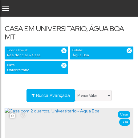
CASA EM UNIVERSITARIO, ÁGUA BOA -
MT
Tipo de Imóvel:
Cidade:
Residencial » Casa
Água Boa
Bairro:
Universitario
Busca Avançada
Casa
604