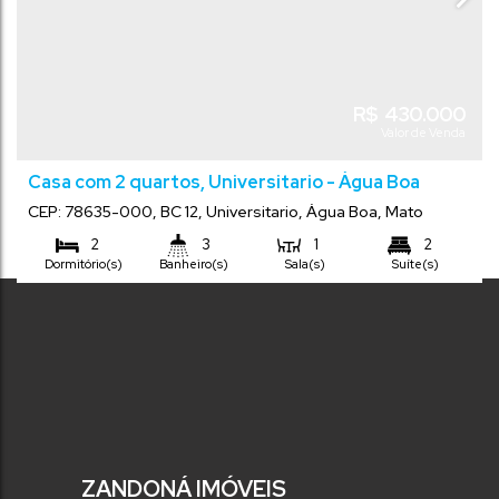
R$
430.000
Valor de Venda
Casa com 2 quartos, Universitario - Água Boa
CEP: 78635-000
,
BC 12
,
Universitario
,
Água Boa
,
Mato
Grosso
,
Brasil
2
3
1
2
Dormitório(s)
Banheiro(s)
Sala(s)
Suíte(s)
Comprimento:
190
m²
250
m²
.00
.00
Total:
Terreno:
25
m
.00
10
m
.00
Frente:
ZANDONÁ IMÓVEIS