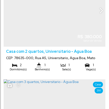
R$
380.000
Valor de Venda
Casa com 2 quartos, Universitario - Água Boa
CEP: 78635-000
,
Rua A5
,
Universitario
,
Água Boa
,
Mato
Grosso
,
Brasil
2
1
1
1
Dormitório(s)
Banheiro(s)
Sala(s)
Vaga(s)
130
m²
393
m²
.00
.44
Total:
Terreno:
Casa
391