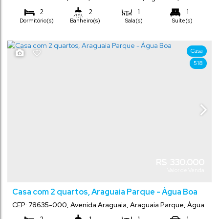
Grosso
,
Brasil
2
2
1
1
Dormitório(s)
Banheiro(s)
Sala(s)
Suíte(s)
1
99
m²
250
m²
.00
.00
Total:
Terreno:
Vaga(s)
Comprimento:
10
m
.00
Frente:
Casa
25
m
.00
518
R$
330.000
Valor de Venda
Casa com 2 quartos, Araguaia Parque - Água Boa
CEP: 78635-000
,
Avenida Araguaia
,
Araguaia Parque
,
Água
Boa
,
Mato Grosso
,
Brasil