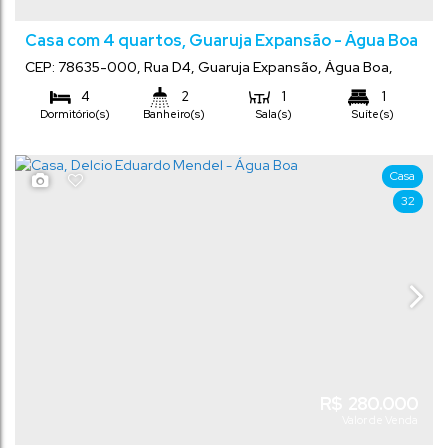
Casa com 4 quartos, Guaruja Expansão - Água Boa
CEP: 78635-000
,
Rua D4
,
Guaruja Expansão
,
Água Boa
,
Mato Grosso
,
Brasil
4
2
1
1
Dormitório(s)
Banheiro(s)
Sala(s)
Suíte(s)
1
120
m²
450
m²
.00
.00
Total:
Terreno:
Vaga(s)
Comprimento:
15
m
.00
Frente:
Casa
30
m
.00
32
R$
280.000
Valor de Venda