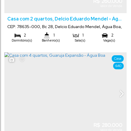
R$
260.000
Valor de Venda
Casa com 2 quartos, Delcio Eduardo Mendel - Água
Boa
CEP: 78635-000
,
Bc 28
,
Delcio Eduardo Mendel
,
Água Boa
,
Mato Grosso
,
Brasil
2
1
1
2
Dormitório(s)
Banheiro(s)
Sala(s)
Vaga(s)
Comprimento:
240
m²
10
m
.00
.00
Terreno:
Frente:
24
m
.00
Casa
640
R$
280.000
Valor de Venda