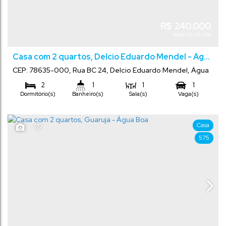
R$
240.000
Valor de Venda
Casa com 2 quartos, Delcio Eduardo Mendel - Água
Boa
CEP: 78635-000
,
Rua BC 24
,
Delcio Eduardo Mendel
,
Água
Boa
,
Mato Grosso
,
Brasil
2
1
1
1
Dormitório(s)
Banheiro(s)
Sala(s)
Vaga(s)
Comprimento:
45
m²
240
m²
.69
.00
Total:
Terreno:
24
m
.00
10
m
.00
Frente:
Casa
575