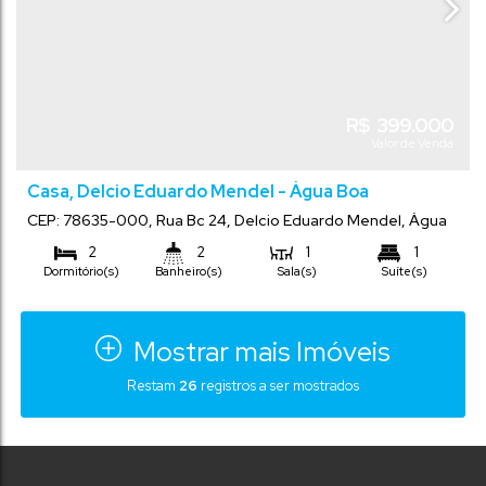
R$
399.000
Valor de Venda
Casa, Delcio Eduardo Mendel - Água Boa
CEP: 78635-000
,
Rua Bc 24
,
Delcio Eduardo Mendel
,
Água
Boa
,
Mato Grosso
,
Brasil
2
2
1
1
Dormitório(s)
Banheiro(s)
Sala(s)
Suíte(s)
Comprimento:
62
m²
240
m²
.00
.00
Total:
Terreno:
24
m
.00
10
m
.00
Frente:
Mostrar mais Imóveis
Restam
26
registros a ser mostrados