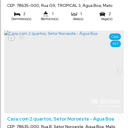
CEP: 78635-000
,
Rua G9
,
TROPICAL 3
,
Água Boa
,
Mato
Grosso
,
Brasil
2
1
1
2
Dormitório(s)
Banheiro(s)
Sala(s)
Vaga(s)
Comprimento:
130
m²
250
m²
.00
.00
Total:
Terreno:
25
m
.00
10
m
.00
Frente:
Casa
557
R$
320.000
Valor de Venda
Casa com 2 quartos, Setor Noroeste - Água Boa
CEP: 78635-000
,
Rua B
,
Setor Noroeste
,
Água Boa
,
Mato