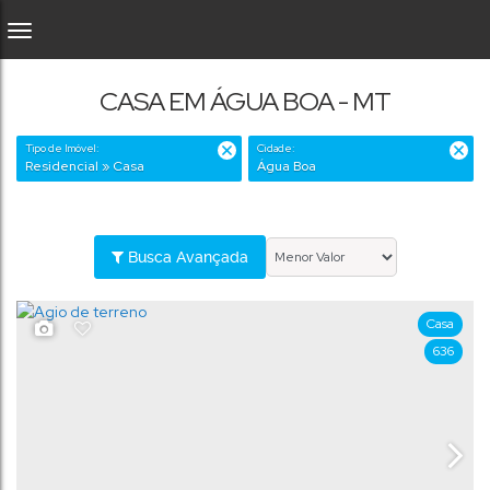
CASA EM ÁGUA BOA - MT
Tipo de Imóvel:
Cidade:
Residencial » Casa
Água Boa
Busca Avançada
Casa
636