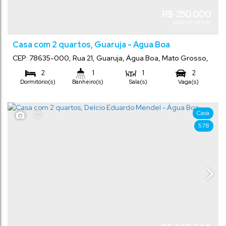
R$
250.000
Valor de Venda
Casa com 2 quartos, Guaruja - Água Boa
CEP: 78635-000
,
Rua 21
,
Guaruja
,
Água Boa
,
Mato Grosso
,
Brasil
2
1
1
2
Dormitório(s)
Banheiro(s)
Sala(s)
Vaga(s)
Comprimento:
100
m²
375
m²
.00
.00
Total:
Terreno:
25
m
.00
15
m
.00
Frente:
Casa
578