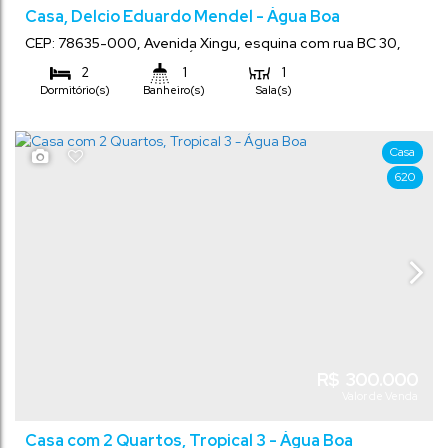
Casa, Delcio Eduardo Mendel - Água Boa
CEP: 78635-000
,
Avenida Xingu
,
esquina com rua BC 30
,
Delcio Eduardo Mendel
,
Água Boa
,
Mato Grosso
,
Brasil
2
1
1
Dormitório(s)
Banheiro(s)
Sala(s)
45
m²
292
m²
.70
.40
Total:
Terreno:
Casa
620
R$
300.000
Valor de Venda
Casa com 2 Quartos, Tropical 3 - Água Boa