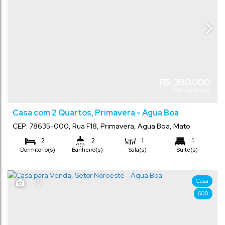
R$
390.000
Valor de Venda
Casa com 2 Quartos, Primavera - Água Boa
CEP: 78635-000
,
Rua F18
,
Primavera
,
Água Boa
,
Mato
Grosso
,
Brasil
2
2
1
1
Dormitório(s)
Banheiro(s)
Sala(s)
Suíte(s)
2
100
m²
265
m²
.00
.00
Total:
Terreno:
Vaga(s)
Casa
608