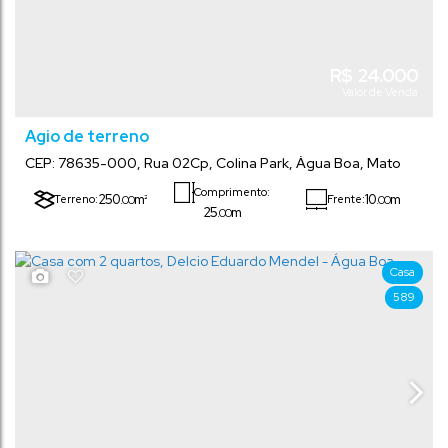
R$
24.000
Valor de Venda
Agio de terreno
CEP: 78635-000
,
Rua 02Cp
,
Colina Park
,
Água Boa
,
Mato
Grosso
,
Brasil
Comprimento:
250
m²
10
m
.00
.00
Terreno:
Frente:
25
m
.00
Casa
589