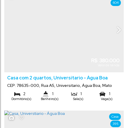
604
R$
380.000
Valor de Venda
Casa com 2 quartos, Universitario - Água Boa
CEP: 78635-000
,
Rua A5
,
Universitario
,
Água Boa
,
Mato
Grosso
,
Brasil
2
1
1
1
Dormitório(s)
Banheiro(s)
Sala(s)
Vaga(s)
130
m²
393
m²
.00
.44
Total:
Terreno:
Casa
395