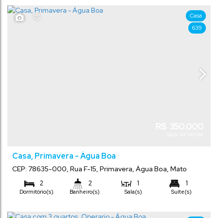
24
m
.00
10
m
.00
Frente:
Casa
639
R$
350.000
Valor de Venda
Casa, Primavera - Água Boa
CEP: 78635-000
,
Rua F-15
,
Primavera
,
Água Boa
,
Mato
Grosso
,
Brasil
2
2
1
1
Dormitório(s)
Banheiro(s)
Sala(s)
Suíte(s)
2
110
m²
300
m²
.00
.00
Total:
Terreno:
Vaga(s)
Comprimento: