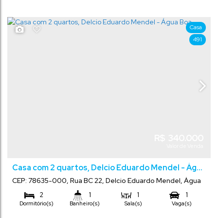
60
m²
204
m²
17
m
.00
.00
.00
Total:
Terreno:
Comprimento:
12
m
.00
Frente:
Casa
491
R$
340.000
Valor de Venda
Casa com 2 quartos, Delcio Eduardo Mendel - Água
Boa
CEP: 78635-000
,
Rua BC 22
,
Delcio Eduardo Mendel
,
Água
Boa
,
Mato Grosso
,
Brasil
2
1
1
1
Dormitório(s)
Banheiro(s)
Sala(s)
Vaga(s)
Comprimento:
80
m²
240
m²
.00
.00
Total:
Terreno: