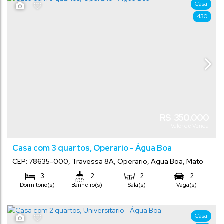
10
m
.00
Frente:
Casa
30
m
.00
430
R$
350.000
Valor de Venda
Casa com 3 quartos, Operario - Água Boa
CEP: 78635-000
,
Travessa 8A
,
Operario
,
Água Boa
,
Mato
Grosso
,
Brasil
3
2
2
2
Dormitório(s)
Banheiro(s)
Sala(s)
Vaga(s)
140
m²
250
m²
.00
.00
Total:
Terreno:
Casa