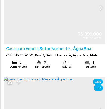
R$
399.000
Valor de Venda
Casa para Venda, Setor Noroeste - Água Boa
CEP: 78635-000
,
Rua B
,
Setor Noroeste
,
Água Boa
,
Mato
Grosso
,
Brasil
2
3
1
1
Dormitório(s)
Banheiro(s)
Sala(s)
Suíte(s)
140
m²
306
m²
.00
.75
Total:
Terreno:
Casa
527