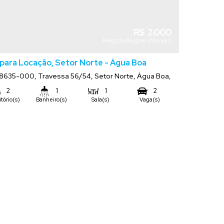
R$
2.000
Preço de Aluguel (Mensal)
para Locação, Setor Norte - Água Boa
78635-000
,
Travessa 56/54
,
Setor Norte
,
Água Boa
,
Grosso
,
Brasil
2
1
1
2
tório(s)
Banheiro(s)
Sala(s)
Vaga(s)