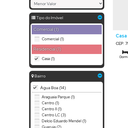
Tipo do Imóvel
Comercial (1)
Casa 
Comercial (1)
CEP: 
Mato 
Residencial (1)
Dormi
Casa (1)
Bairro
Água Boa (14)
Araguaia Parque (1)
Centro (1)
Centro II (1)
Centro LC (3)
Delcio Eduardo Mendel (1)
Guaruja (2)