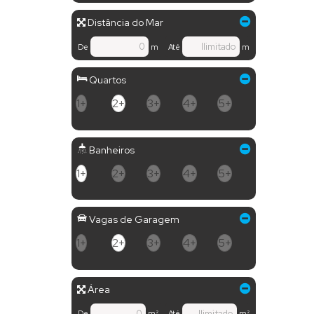
Distância do Mar
De
m
Até
m
Quartos
1+
2+
3+
4+
5+
Banheiros
1+
2+
3+
4+
5+
Vagas de Garagem
1+
2+
3+
4+
5+
Área
De
m²
Até
m²