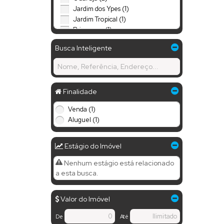
Jardim dos Ypes (1)
Jardim Tropical (1)
Primavera (1)
Setor Norte (1)
Busca Inteligente
SETOR RODOVIARIO (1)
Finalidade
Venda (1)
Aluguel (1)
Estágio do Imóvel
Nenhum estágio está relacionado
a esta busca.
Valor do Imóvel
De
Até