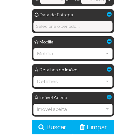
Data de Entrega
Mobilia
Mobília
Detalhes do Imóvel
Detalhes
Imóvel Aceita
Imóvel aceita
Buscar
Limpar