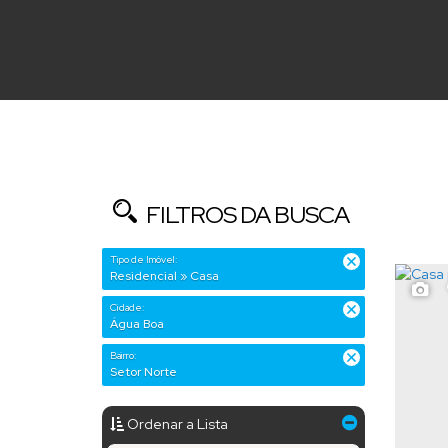
FILTROS DA BUSCA
Tipo de Imóvel:
Residencial » Casa
Cidade:
Água Boa
Bairro:
Setor Norte
Ordenar a Lista