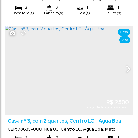
Grosso
,
Brasil
3
2
1
1
Dormitório(s)
Banheiro(s)
Sala(s)
Suíte(s)
1 ~ 2
Vaga(s)
Casa
296
R$
2.500
Preço de Aluguel (Mensal)
Casa nº 3, com 2 quartos, Centro LC - Água Boa
CEP: 78635-000
,
Rua 03
,
Centro LC
,
Água Boa
,
Mato
Grosso
,
Brasil