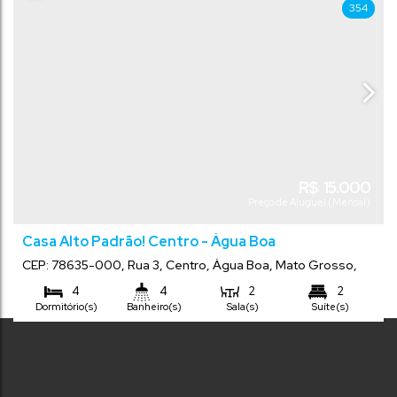
354
R$
15.000
Preço de Aluguel (Mensal)
Casa Alto Padrão! Centro - Água Boa
CEP: 78635-000
,
Rua 3
,
Centro
,
Água Boa
,
Mato Grosso
,
Brasil
4
4
2
2
Dormitório(s)
Banheiro(s)
Sala(s)
Suíte(s)
4
560
m²
800
m²
.00
.00
Total:
Terreno:
Vaga(s)
Comprimento:
20
m
.00
Frente:
40
m
.00