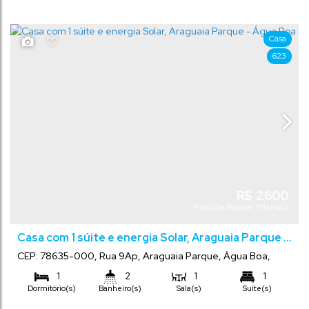
1
Vaga(s)
Casa
623
R$
2.600
Preço de Aluguel (Mensal)
Casa com 1 súite e energia Solar, Araguaia Parque -
Água Boa
CEP: 78635-000
,
Rua 9Ap
,
Araguaia Parque
,
Água Boa
,
Mato Grosso
,
Brasil
1
2
1
1
Dormitório(s)
Banheiro(s)
Sala(s)
Suíte(s)
4