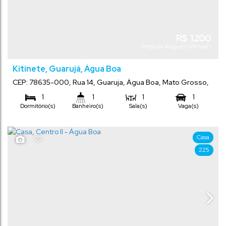
R$
1.200
Preço de Aluguel (Mensal)
Kitinete, Guarujá, Água Boa
CEP: 78635-000
,
Rua 14
,
Guaruja
,
Água Boa
,
Mato Grosso
,
Brasil
1
1
1
1
Dormitório(s)
Banheiro(s)
Sala(s)
Vaga(s)
Casa
225