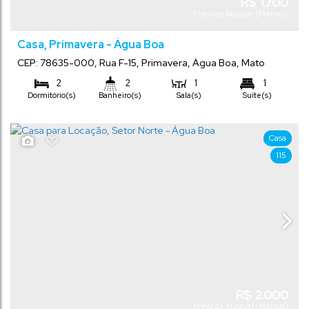
R$
1.700
Preço de Aluguel (Mensal)
Casa, Primavera - Água Boa
CEP: 78635-000
,
Rua F-15
,
Primavera
,
Água Boa
,
Mato
Grosso
,
Brasil
2
2
1
1
Dormitório(s)
Banheiro(s)
Sala(s)
Suíte(s)
2
Vaga(s)
Casa
115
R$
2.000
Preço de Aluguel (Mensal)