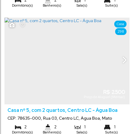
2
2
1
1
Dormitório(s)
Banheiro(s)
Sala(s)
Suíte(s)
1
Vaga(s)
Casa
298
R$
2.500
Preço de Aluguel (Mensal)
Casa nº 5, com 2 quartos, Centro LC - Água Boa
CEP: 78635-000
,
Rua 03
,
Centro LC
,
Água Boa
,
Mato
Grosso
,
Brasil
2
2
1
1
Dormitório(s)
Banheiro(s)
Sala(s)
Suíte(s)