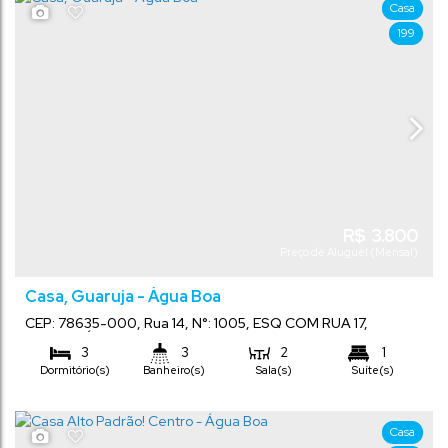
Casa
199
R$
3.800
Preço de Aluguel (Mensal)
Casa, Guaruja - Água Boa
CEP: 78635-000
,
Rua 14
,
N°:
1005
,
ESQ COM RUA 17
,
Guaruja
,
Água Boa
,
Mato Grosso
,
Brasil
3
3
2
1
Dormitório(s)
Banheiro(s)
Sala(s)
Suíte(s)
2
Vaga(s)
Casa