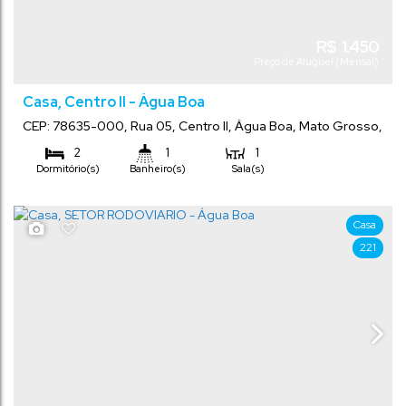
R$
1.450
Preço de Aluguel (Mensal)
Casa, Centro II - Água Boa
CEP: 78635-000
,
Rua 05
,
Centro II
,
Água Boa
,
Mato Grosso
,
Brasil
2
1
1
Dormitório(s)
Banheiro(s)
Sala(s)
Casa
221