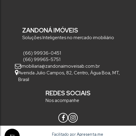
ZANDONÁ IMÓVEIS
Soluções Inteligentes no mercado imobiliário
(66) 99936-0451
(66) 99965-5751
imobiliaria@zandonaimoveisab.com.br
Avenida Julio Campos
,
82
,
Centro
,
Água Boa
,
MT
,
Brasil
REDES SOCIAIS
Nos acompanhe
Facilitado por
Apresenta.me