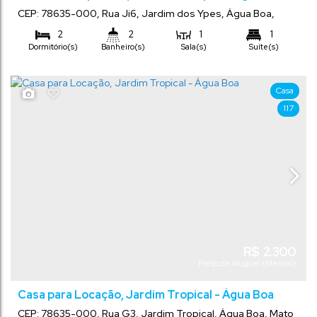
CEP: 78635-000
,
Rua Ji6
,
Jardim dos Ypes
,
Água Boa
,
Mato Grosso
,
Brasil
2
2
1
1
Dormitório(s)
Banheiro(s)
Sala(s)
Suíte(s)
1
Vaga(s)
Casa
117
R$
2.300
Preço de Aluguel (Mensal)
Casa para Locação, Jardim Tropical - Água Boa
CEP: 78635-000
,
Rua G3
,
Jardim Tropical
,
Água Boa
,
Mato