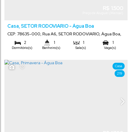
R$
1.500
Preço de Aluguel (Mensal)
Casa, SETOR RODOVIARIO - Água Boa
CEP: 78635-000
,
Rua A6
,
SETOR RODOVIARIO
,
Água Boa
,
Mato Grosso
,
Brasil
2
1
1
1
Dormitório(s)
Banheiro(s)
Sala(s)
Vaga(s)
Casa
219