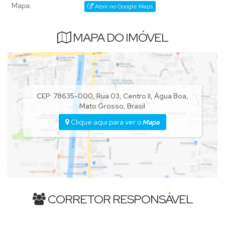
Mapa:
Abrir no Google Maps
MAPA DO IMÓVEL
CEP: 78635-000
,
Rua 03
,
Centro II
,
Água Boa
,
Mato Grosso
,
Brasil
Clique aqui para ver o
Mapa
CORRETOR RESPONSÁVEL