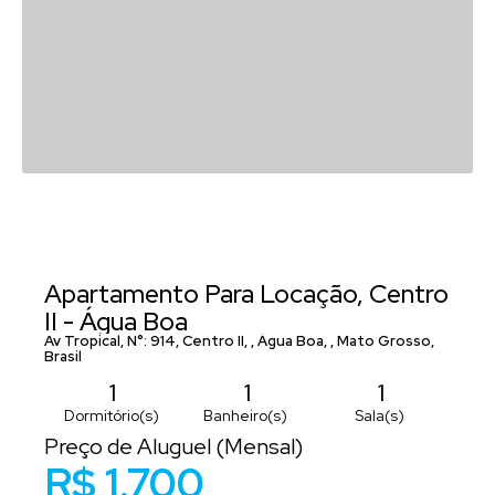
Apartamento Para Locação, Centro
II - Água Boa
Av Tropical
,
N°:
914
,
Centro II
,
Água Boa
,
Mato Grosso
,
Brasil
1
1
1
Dormitório(s)
Banheiro(s)
Sala(s)
Preço de Aluguel (Mensal)
1
1
R$
1.700
Suíte(s)
Vaga(s)