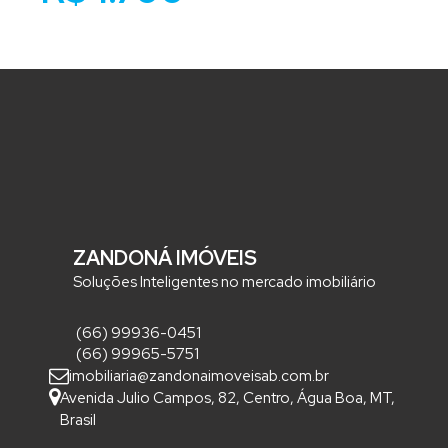
ZANDONÁ IMÓVEIS
Soluções Inteligentes no mercado imobiliário
(66) 99936-0451
(66) 99965-5751
imobiliaria@zandonaimoveisab.com.br
Avenida Julio Campos
,
82
,
Centro
,
Água Boa
,
MT
,
Brasil