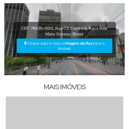
CEP: 78635-000
,
Rua 03
,
Centro II
,
Água Boa
,
Mato Grosso
,
Brasil
Clique aqui e veja a
Imagem da Rua
para o
Imóvel
MAIS IMÓVEIS