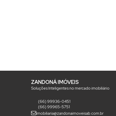
ZANDONÁ IMÓVEIS
Soluções Inteligentes no mercado imobiliário
(66) 99936-0451
(66) 99965-5751
imobiliaria@zandonaimoveisab.com.br