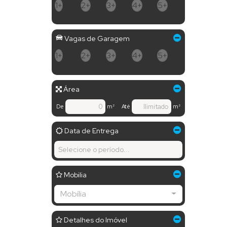
1+
2+
3+
4+
5+
Vagas de Garagem
1+
2+
3+
4+
5+
Área
De
m²
Até
m²
Data de Entrega
Mobilia
Mobília
Detalhes do Imóvel