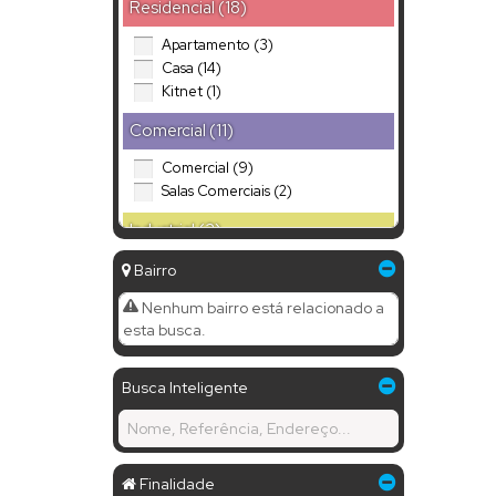
Residencial (18)
Apartamento (3)
Casa (14)
Kitnet (1)
Comercial (11)
Comercial (9)
Salas Comerciais (2)
Industrial (2)
Galpão (2)
Bairro
Misto (1)
Nenhum bairro está relacionado a
esta busca.
Residencial e Comercial (1)
Busca Inteligente
Finalidade