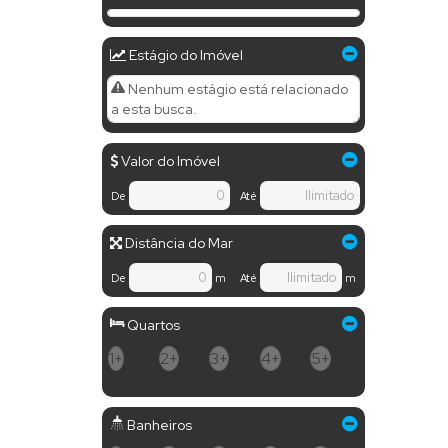
Estágio do Imóvel
Nenhum estágio está relacionado
a esta busca.
Valor do Imóvel
De
Até
Distância do Mar
De
m
Até
m
Quartos
1+
2+
3+
4+
5+
Banheiros