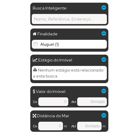
Busca Inteligente
Finalidade
Aluguel (1)
Estágio do Imóvel
Nenhum estágio está relacionado
a esta busca.
Valor do Imóvel
De
Até
Distância do Mar
De
m
Até
m