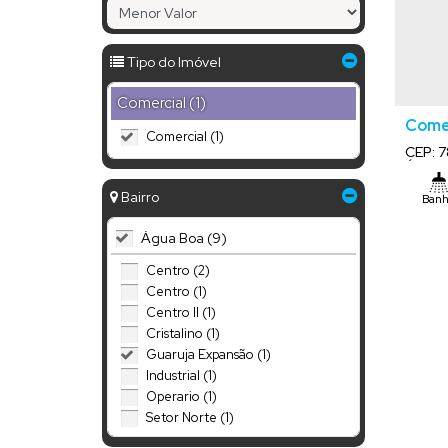
Tipo do Imóvel
Comercial (1)
Comer
Comercial (1)
CEP: 
Água 
Bairro
Banh
Te
Água Boa (9)
Centro (2)
Centro (1)
Centro II (1)
Cristalino (1)
Guaruja Expansão (1)
Industrial (1)
Operario (1)
Setor Norte (1)