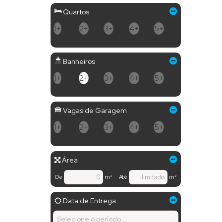
Quartos
1+
2+
3+
4+
5+
Banheiros
1+
2+
3+
4+
5+
Vagas de Garagem
1+
2+
3+
4+
5+
Área
De
m²
Até
m²
Data de Entrega