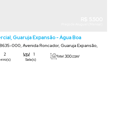
R$
5.500
Preço de Aluguel (Mensal)
cial, Guaruja Expansão - Água Boa
78635-000
,
Avenida Roncador
,
Guaruja Expansão
,
Boa
,
Mato Grosso
,
Brasil
2
1
300
m²
.00
Total:
eiro(s)
Sala(s)
Comprimento:
450
m²
15
m
.00
.00
rreno:
Frente:
30
m
.00