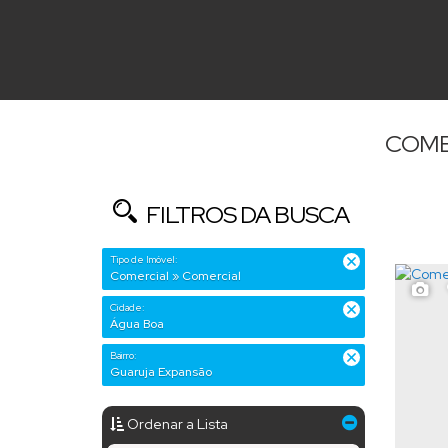
COME
FILTROS DA BUSCA
Tipo de Imóvel:
Comercial » Comercial
Cidade:
Água Boa
Bairro:
Guaruja Expansão
Ordenar a Lista