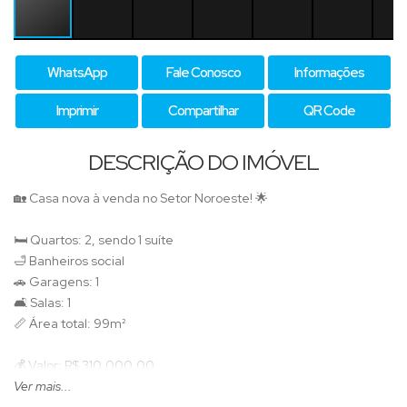
WhatsApp
Fale Conosco
Informações
Imprimir
Compartilhar
QR Code
DESCRIÇÃO DO IMÓVEL
🏡 Casa nova à venda no Setor Noroeste! 🌟
🛏️ Quartos: 2, sendo 1 suíte
🛁 Banheiros social
🚗 Garagens: 1
🛋️ Salas: 1
📏 Área total: 99m²
💰 Valor: R$ 310.000,00
Ver mais...