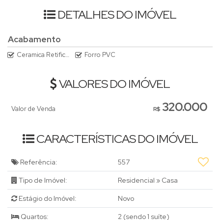
Não perca essa oportunidade única de adquirir o seu novo lar!
DETALHES DO IMÓVEL
Entre em contato conosco para mais informações e agende
uma visita. 🌼🏡
Acabamento
Ceramica Retificada
Forro PVC
VALORES DO IMÓVEL
320.000
Valor de Venda
R$
CARACTERÍSTICAS DO IMÓVEL
Referência:
557
Tipo de Imóvel:
Residencial
»
Casa
Estágio do Imóvel:
Novo
Quartos:
2 (sendo 1 suíte)