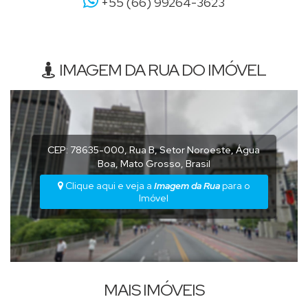
+55 (66) 99264-3623
IMAGEM DA RUA DO IMÓVEL
CEP: 78635-000
,
Rua B
,
Setor Noroeste
,
Água
Boa
,
Mato Grosso
,
Brasil
Clique aqui e veja a
Imagem da Rua
para o
Imóvel
MAIS IMÓVEIS