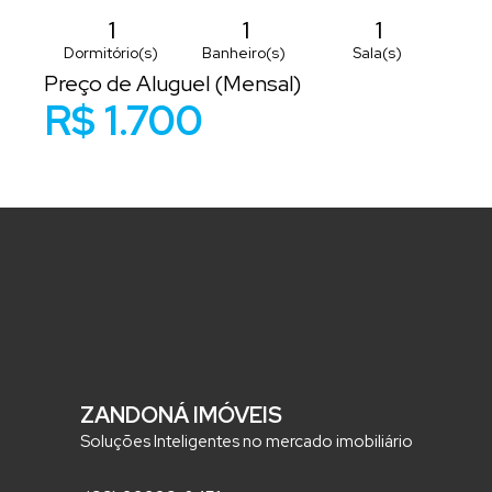
1
1
1
Dormitório(s)
Banheiro(s)
Sala(s)
Preço de Aluguel (Mensal)
1
1
R$
1.700
Suíte(s)
Vaga(s)
ZANDONÁ IMÓVEIS
Soluções Inteligentes no mercado imobiliário