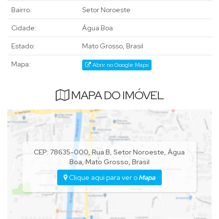
Bairro:
Setor Noroeste
Cidade:
Água Boa
Estado:
Mato Grosso, Brasil
Mapa:
Abrir no Google Maps
MAPA DO IMÓVEL
CEP: 78635-000
,
Rua B
,
Setor Noroeste
,
Água
Boa
,
Mato Grosso
,
Brasil
Clique aqui para ver o
Mapa