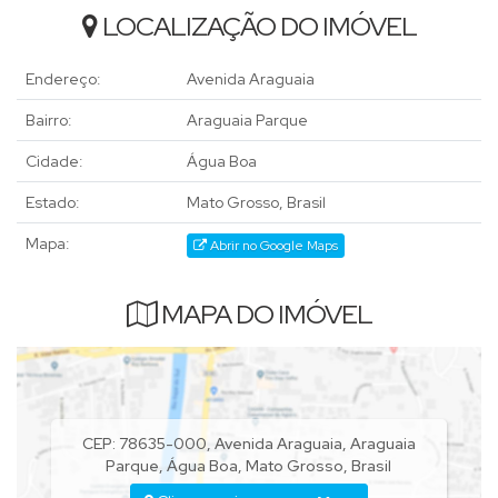
LOCALIZAÇÃO DO IMÓVEL
Endereço:
Avenida Araguaia
Bairro:
Araguaia Parque
Cidade:
Água Boa
Estado:
Mato Grosso, Brasil
Mapa:
Abrir no Google Maps
MAPA DO IMÓVEL
CEP: 78635-000
,
Avenida Araguaia
,
Araguaia
Parque
,
Água Boa
,
Mato Grosso
,
Brasil