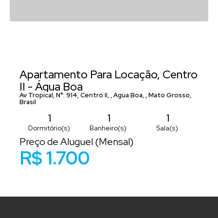
Apartamento Para Locação, Centro
II - Água Boa
Av Tropical
,
N°:
914
,
Centro II
,
Água Boa
,
Mato Grosso
,
Brasil
1
1
1
Dormitório(s)
Banheiro(s)
Sala(s)
Preço de Aluguel (Mensal)
1
1
R$
1.700
Suíte(s)
Vaga(s)