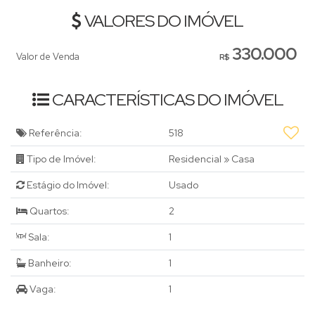
Não perca essa oportunidade única, entre em contato agora
VALORES DO IMÓVEL
mesmo! 📞🏠🌟
330.000
Valor de Venda
R$
CARACTERÍSTICAS DO IMÓVEL
Referência:
518
Tipo de Imóvel:
Residencial
»
Casa
Estágio do Imóvel:
Usado
Quartos:
2
Sala:
1
Banheiro:
1
Vaga:
1