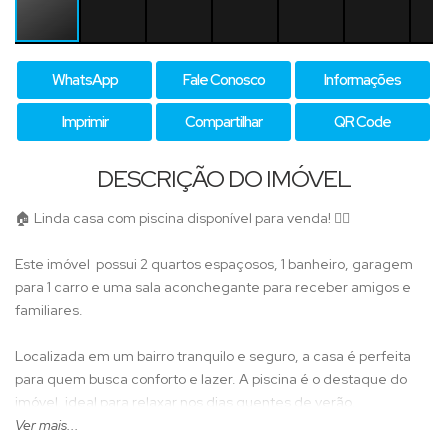
WhatsApp
Fale Conosco
Informações
Imprimir
Compartilhar
QR Code
DESCRIÇÃO DO IMÓVEL
🏠 Linda casa com piscina disponível para venda! 🏊‍♂️
Este imóvel possui 2 quartos espaçosos, 1 banheiro, garagem
para 1 carro e uma sala aconchegante para receber amigos e
familiares.
Localizada em um bairro tranquilo e seguro, a casa é perfeita
para quem busca conforto e lazer. A piscina é o destaque do
imóvel, ideal para relaxar nos dias quentes de verão.
Ver mais...