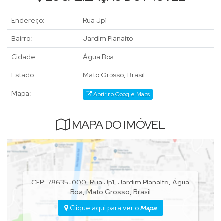
Endereço:
Rua Jp1
Bairro:
Jardim Planalto
Cidade:
Água Boa
Estado:
Mato Grosso, Brasil
Mapa:
Abrir no Google Maps
MAPA DO IMÓVEL
CEP: 78635-000
,
Rua Jp1
,
Jardim Planalto
,
Água
Boa
,
Mato Grosso
,
Brasil
Clique aqui para ver o
Mapa