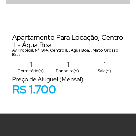
Apartamento Para Locação, Centro
II - Água Boa
Av Tropical
,
N°:
914
,
Centro II
,
Água Boa
,
Mato Grosso
,
Brasil
1
1
1
Dormitório(s)
Banheiro(s)
Sala(s)
Preço de Aluguel (Mensal)
1
1
R$
1.700
Suíte(s)
Vaga(s)