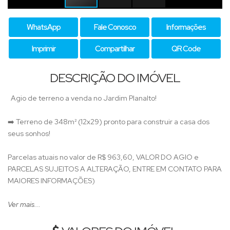
WhatsApp
Fale Conosco
Informações
Imprimir
Compartilhar
QR Code
DESCRIÇÃO DO IMÓVEL
Agio de terreno a venda no Jardim Planalto!
➡️ Terreno de 348m² (12x29) pronto para construir a casa dos
seus sonhos!
Parcelas atuais no valor de R$ 963,60, VALOR DO AGIO e
PARCELAS SUJEITOS A ALTERAÇÃO, ENTRE EM CONTATO PARA
MAIORES INFORMAÇÕES)
🌟 Localização privilegiada!
Ver mais...
📞 Entre em contato para mais informações e agende uma